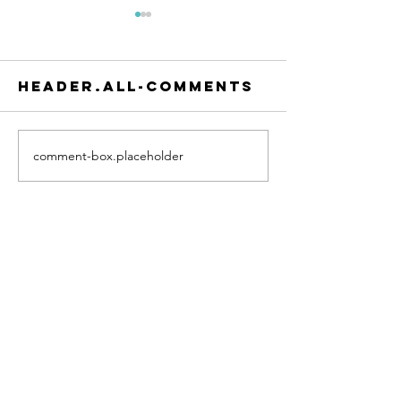
header.all-comments
comment-box.placeholder
【Start PR】從
【Start 
「甘大滋」到
經濟：從「拆產
aespa：閃卡營銷如
「拆體驗」的行
何讓平凡商品再次爆紅？
Contact US