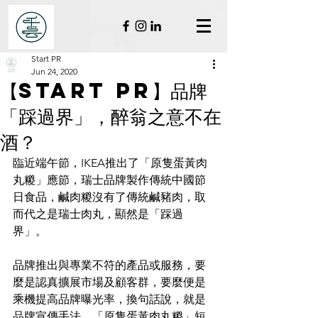
Start PR
Jun 24, 2020
【Start PR】品牌
「踩過界」，醉翁之意不在
酒？
臨近端午節，IKEA推出了「原隻蛋黃肉
丸糉」應節，瑞士品牌製作傳統中國節
日食品，鹹肉糉沒有了傳統鹹豬肉，取
而代之是瑞士肉丸，顯然是「踩過
界」。
品牌推出與專業不符的產品或服務，要
麼是認真擴展市場及顧客群，要麼便是
乘機提高品牌曝光率，換句話說，就是
品牌宣傳手法。「原隻蛋黃肉丸糉」短