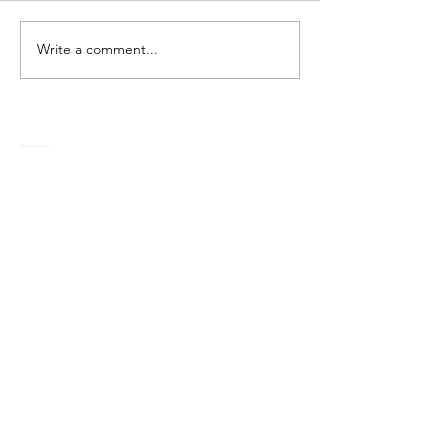
Write a comment...
【Start PR】從
【Start 
「甘大滋」到
經濟：從「拆產
aespa：閃卡營銷如
「拆體驗」的行
何讓平凡商品再次爆紅？
Contact US